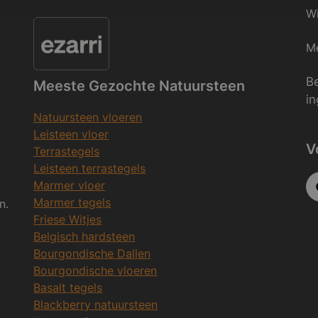
Wi
Me
Be
Meeste Gezochte Natuursteen
in
Natuursteen vloeren
Leisteen vloer
V
Terrastegels
Leisteen terrastegels
Marmer vloer
Marmer tegels
n.
Friese Witjes
Belgisch hardsteen
Bourgondische Dallen
Bourgondische vloeren
Basalt tegels
Blackberry natuursteen