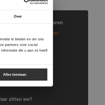
×
Over
an den Heuvel & Van Duuren
ministrator.
e maken van
er Van den Heuvel & Van Duuren
beleid.
Lees
s Assortiment
 media te bieden en om ons
nze Showrooms
ze partners voor social
tuursteen verwerken
nformatie die u aan ze heeft
nderhoudsadviezen
ntacteer ons
unstgras
Alles toestaan
unstgras
aar zitten we?