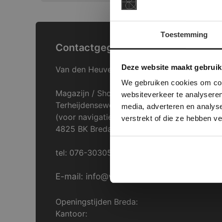
Toestemming
Contactgegevens
This Cookie
Deze websi
Deze website maakt gebruik
Van den Heuvel & Van Duuren
onze websit
We gebruiken cookies om cont
Magazijn / Showroom:
websiteverkeer te analyseren
Terheijdenseweg 469
media, adverteren en analys
(voor navigatie: Hazepad 17)
verstrekt of die ze hebben v
4825 BK Breda
tel: 076-3030554
E-mail: info@vdh-vd.nl
Openingstijden Breda:
Kantoor: