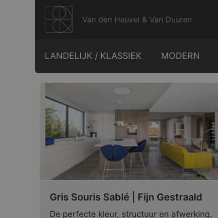
Ga
naar
Van den Heuvel & Van Duuren
de
inhoud
LANDELIJK / KLASSIEK
MODERN
Gris Souris Sablé | Fijn Gestraald
De perfecte kleur, structuur en afwerking.