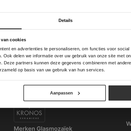
Details
Deze website maakt gebruik van cookies.
Merken Keramiek Vloertegels
V
 Banner was deleted and is no longer working. Please contact the website ad
te gebruikt cookies om de gebruikerservaring te verbeteren. Door gebruik t
 van cookies
Ov
e geeft u toestemming voor alle cookies in overeenstemming met ons cookie
On
ent en advertenties te personaliseren, om functies voor social
verder
O
. Ook delen we informatie over uw gebruik van onze site met on
Na
e. Deze partners kunnen deze gegevens combineren met andere i
ALLES ACCEPTEREN
ALLES AFWIJZEN
O
erzameld op basis van uw gebruik van hun services.
Co
DETAILS WEERGEVEN
K
Merken Keramiek Terrastegels
Aanpassen
K
W
Merken Glasmozaïek