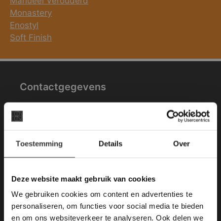
Manueel Verouderd
Monastery
Enostyl
Soft Finish
Contactgegevens
Van den Heuvel & Van Duuren
Magazijn / Showroom:
×
Terheijdenseweg 469
Toestemming
Details
Over
Deze website maakt
(voor navigatie: Hazepad 17)
gebruik van cookies.
4825 BK Breda
This Cookie Banner was deleted and is no
Deze website maakt gebruik van cookies
longer working. Please contact the website
tel: 076-3030554
We gebruiken cookies om content en advertenties te
administrator.
Deze website gebruikt cookies om de
personaliseren, om functies voor social media te bieden
gebruikerservaring te verbeteren. Door
E-mail: info@vdh-vd.nl
en om ons websiteverkeer te analyseren. Ook delen we