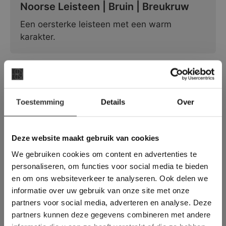
Noorse Leisteen | Bruin | Breukruw
Een oersterke leisteen met een warm
karakter.
×
Toestemming
Details
Over
Deze website maakt
gebruik van cookies.
This Cookie Banner was deleted and is no
Deze website maakt gebruik van cookies
longer working. Please contact the website
We gebruiken cookies om content en advertenties te
administrator.
Deze website gebruikt cookies om de
personaliseren, om functies voor social media te bieden
gebruikerservaring te verbeteren. Door
en om ons websiteverkeer te analyseren. Ook delen we
New Desert Black | Breukruw
gebruik te maken van onze website geeft u
informatie over uw gebruik van onze site met onze
toestemming voor alle cookies in
Een eenvoudige zwarte leisteen met
partners voor social media, adverteren en analyse. Deze
overeenstemming met ons cookiebeleid.
Lees
breukruwe structuur.
verder
partners kunnen deze gegevens combineren met andere