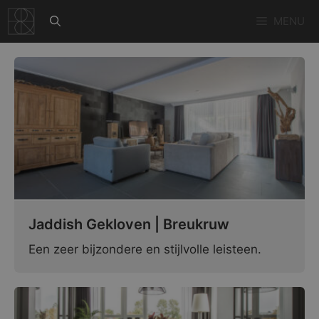
Ga
MENU
naar
de
inhoud
Jaddish Gekloven | Breukruw
Een zeer bijzondere en stijlvolle leisteen.