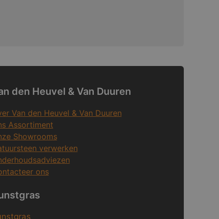
an den Heuvel & Van Duuren
er Van den Heuvel & Van Duuren
s Assortiment
nze Showrooms
tuursteen verwerken
nderhoudsadviezen
ntacteer ons
unstgras
unstgras