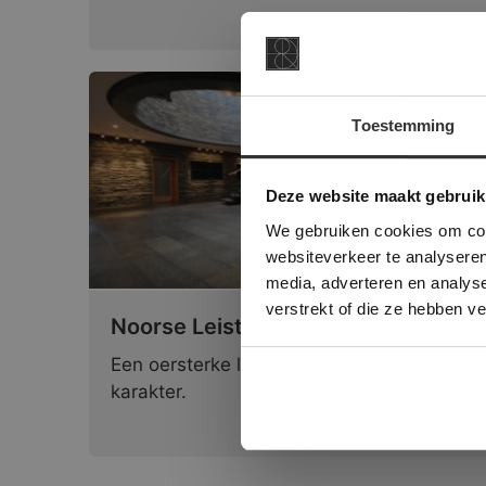
Toestemming
This Cookie
Deze websi
Deze website maakt gebruik
onze websit
We gebruiken cookies om cont
websiteverkeer te analyseren
media, adverteren en analys
verstrekt of die ze hebben v
Noorse Leisteen | Bruin | Breukruw
Een oersterke leisteen met een warm
karakter.