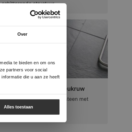
schitterende structuur.
×
Over
ministrator.
e maken van
beleid.
Lees
 media te bieden en om ons
ze partners voor social
nformatie die u aan ze heeft
New Desert Black | Breukruw
Een eenvoudige zwarte leisteen met
breukruwe structuur.
Alles toestaan