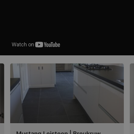
Mustang Leisteen | Breukruw