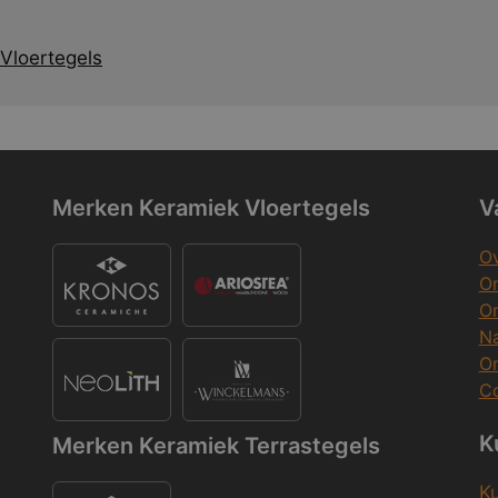
Vloertegels
Merken Keramiek Vloertegels
V
Ov
On
O
Na
O
Co
K
Merken Keramiek Terrastegels
K