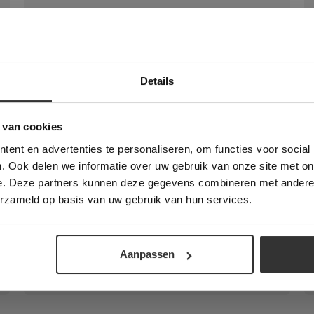
Details
Deze website maakt gebruik van cookies.
 Banner was deleted and is no longer working. Please contact the website ad
te gebruikt cookies om de gebruikerservaring te verbeteren. Door gebruik t
 van cookies
e geeft u toestemming voor alle cookies in overeenstemming met ons cookie
ent en advertenties te personaliseren, om functies voor social
verder
. Ook delen we informatie over uw gebruik van onze site met on
e. Deze partners kunnen deze gegevens combineren met andere i
ALLES ACCEPTEREN
ALLES AFWIJZEN
erzameld op basis van uw gebruik van hun services.
Mustang | Golden Glow | Breukruw
DETAILS WEERGEVEN
De bekende Mustang Leisteen, maar dan
met een goud / bruine gloed.
Aanpassen