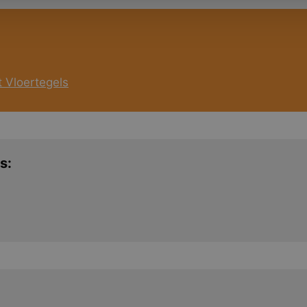
 Vloertegels
s: