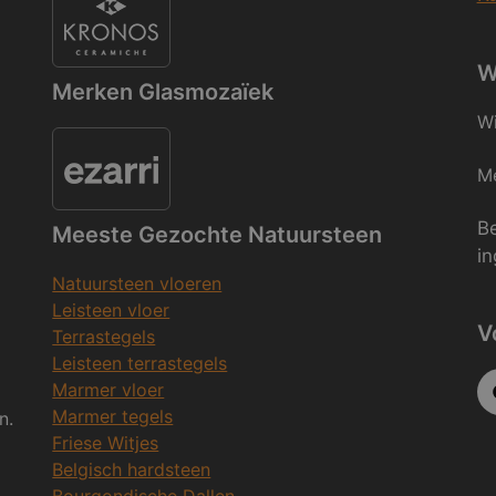
W
Merken Glasmozaïek
Wi
Me
Be
Meeste Gezochte Natuursteen
in
Natuursteen vloeren
Leisteen vloer
V
Terrastegels
Leisteen terrastegels
Marmer vloer
Marmer tegels
n.
Friese Witjes
Belgisch hardsteen
Bourgondische Dallen