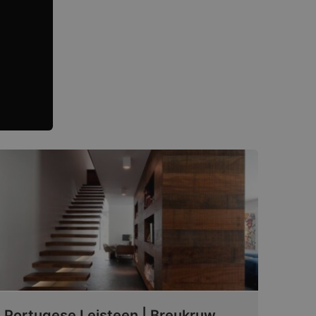
Portugese Leisteen | Breukruw