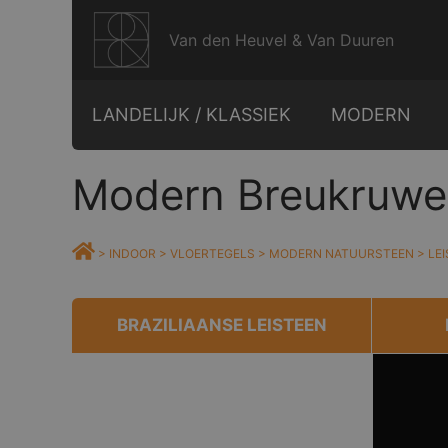
Ga
naar
Van den Heuvel & Van Duuren
de
inhoud
LANDELIJK / KLASSIEK
MODERN
Modern Breukruwe 
>
INDOOR
>
VLOERTEGELS
>
MODERN NATUURSTEEN
>
LE
BRAZILIAANSE LEISTEEN