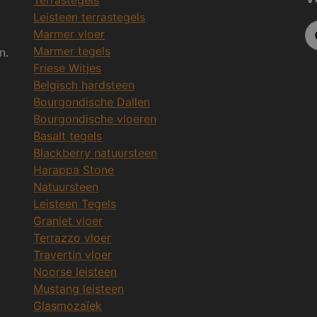
Leisteen terrastegels
Marmer vloer
Marmer tegels
n.
Friese Witjes
Belgisch hardsteen
Bourgondische Dallen
Bourgondische vloeren
Basalt tegels
Blackberry natuursteen
Harappa Stone
Natuursteen
Leisteen Tegels
Graniet vloer
Terrazzo vloer
Travertin vloer
Noorse leisteen
Mustang leisteen
Glasmozaïek