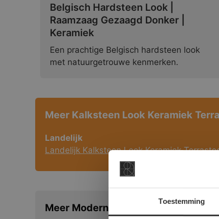
Belgisch Hardsteen Look |
Raamzaag Gezaagd Donker |
Keramiek
Een prachtige Belgisch hardsteen look
met natuurgetrouwe kenmerken.
Meer Kalksteen Look Keramiek Terra
Landelijk
Landelijk Kalksteen Look Keramiek Terraste
Toestemming
Meer Modern Natuursteen Look Kera