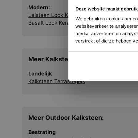
This Cookie
Modern:
Deze websi
Deze website maakt gebruik
onze websit
Leisteen Look Keramiek Terrastegels
We gebruiken cookies om cont
Basalt Look Keramiek Terrastegels
websiteverkeer te analyseren
media, adverteren en analys
verstrekt of die ze hebben v
Meer Kalksteen Terrastegels:
Landelijk
Kalksteen Terrastegels
Meer Outdoor Kalksteen:
Bestrating