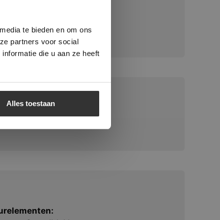
ministrator.
e maken van
beleid.
Lees
 media te bieden en om ons
ze partners voor social
nformatie die u aan ze heeft
Alles toestaan
relementen: