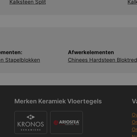
Kalksteen Split
Kal
ementen:
Afwerkelementen
en Stapelblokken
Chinees Hardsteen Bloktre
Merken Keramiek Vloertegels
V
Ov
On
O
Na