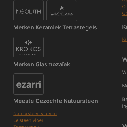
O
Co
K
Merken Keramiek Terrastegels
K
W
Merken Glasmozaïek
Wi
Me
Be
Meeste Gezochte Natuursteen
in
Natuursteen vloeren
Leisteen vloer
V
Terrastegels