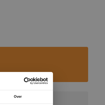
×
Over