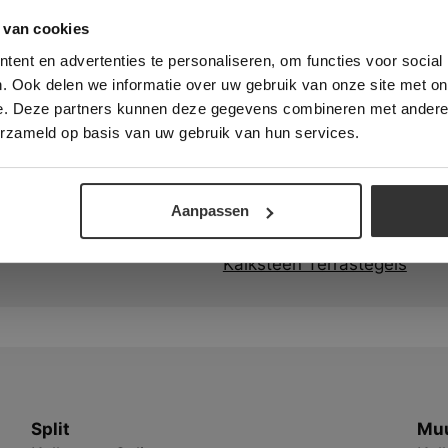
 Banner was deleted and is no longer working. Please contact the website ad
te gebruikt cookies om de gebruikerservaring te verbeteren. Door gebruik t
 van cookies
e geeft u toestemming voor alle cookies in overeenstemming met ons cookie
ent en advertenties te personaliseren, om functies voor social
verder
. Ook delen we informatie over uw gebruik van onze site met on
e. Deze partners kunnen deze gegevens combineren met andere i
ALLES ACCEPTEREN
ALLES AFWIJZEN
erzameld op basis van uw gebruik van hun services.
DETAILS WEERGEVEN
Aanpassen
Modern
Kalksteen Terrastegels
Split
Muu