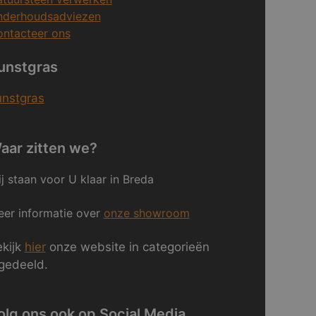
nderhoudsadviezen
ntacteer ons
unstgras
unstgras
aar zitten we?
j staan voor U klaar in Breda
er informatie over
onze showroom
kijk
hier
onze website in categorieën
gedeeld.
olg ons ook op Social Media