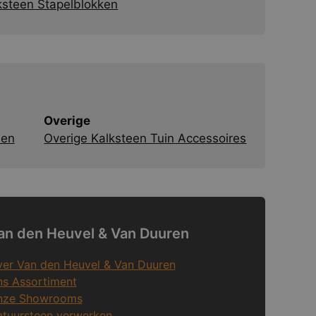
ksteen Stapelblokken
Overige
den
Overige Kalksteen Tuin Accessoires
an den Heuvel & Van Duuren
er Van den Heuvel & Van Duuren
s Assortiment
nze Showrooms
tuursteen verwerken