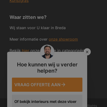
Kunstgras
Waar zitten we?
Wij staan voor U klaar in Breda
Meer informatie over
onze showroom
Bekijk
hier
onze website in categorieën
ingedeeld.
Hoe kunnen wij u verder
helpen?
Volg ons ook op Social Media
VRAAG OFFERTE AAN
Of bekijk interieurs met deze vloer
© 2012 – 2026 Van den Heuvel & Van Duuren. All Rights