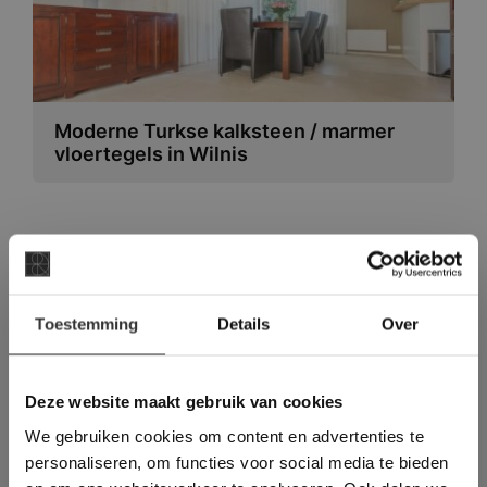
Moderne Turkse kalksteen / marmer
vloertegels in Wilnis
×
Toestemming
Details
Over
Deze website maakt
gebruik van cookies.
This Cookie Banner was deleted and is no
Deze website maakt gebruik van cookies
longer working. Please contact the website
We gebruiken cookies om content en advertenties te
administrator.
Deze website gebruikt cookies om de
personaliseren, om functies voor social media te bieden
Vraag direct een
gebruikerservaring te verbeteren. Door