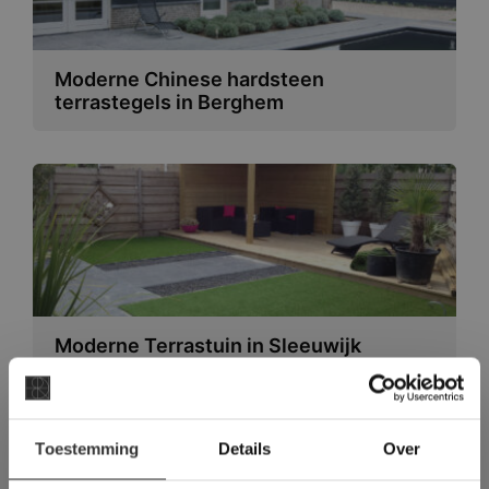
Moderne Chinese hardsteen
terrastegels in Berghem
Moderne Terrastuin in Sleeuwijk
×
Toestemming
Details
Over
Deze website maakt
gebruik van cookies.