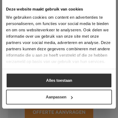
This Cookie Banner was deleted and is no
Deze website maakt gebruik van cookies
longer working. Please contact the website
We gebruiken cookies om content en advertenties te
administrator.
Deze website gebruikt cookies om de
personaliseren, om functies voor social media te bieden
gebruikerservaring te verbeteren. Door
en om ons websiteverkeer te analyseren. Ook delen we
gebruik te maken van onze website geeft u
informatie over uw gebruik van onze site met onze
toestemming voor alle cookies in
Vraag direct een
partners voor social media, adverteren en analyse. Deze
overeenstemming met ons cookiebeleid.
Lees
vrijblijvende offerte aan:
verder
partners kunnen deze gegevens combineren met andere
informatie die u aan ze heeft verstrekt of die ze hebben
ALLES ACCEPTEREN
Een offerte aanvragen bij van den
verzameld op basis van uw gebruik van hun services.
Heuvel & van Duuren is handwerk. Wij
ALLES AFWIJZEN
denken met u mee, maken een prijs op
Alles toestaan
basis van het leveradres en eventueel is
DETAILS WEERGEVEN
een prijs voor het legwerk ook direct op
te vragen.
Aanpassen
OFFERTE AANVRAGEN