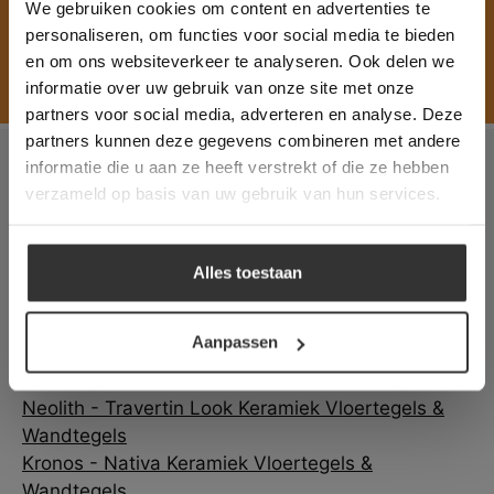
We gebruiken cookies om content en advertenties te
administrator.
Deze website gebruikt cookies om de
personaliseren, om functies voor social media te bieden
Modern:
gebruikerservaring te verbeteren. Door
en om ons websiteverkeer te analyseren. Ook delen we
gebruik te maken van onze website geeft u
Travertin Vloertegels
informatie over uw gebruik van onze site met onze
toestemming voor alle cookies in
partners voor social media, adverteren en analyse. Deze
overeenstemming met ons cookiebeleid.
Lees
verder
partners kunnen deze gegevens combineren met andere
Meer Travertin Look Keramiek Vloertegels &
informatie die u aan ze heeft verstrekt of die ze hebben
ALLES ACCEPTEREN
Wandtegels:
verzameld op basis van uw gebruik van hun services.
ALLES AFWIJZEN
Landelijk:
Alles toestaan
Travertin Look Keramiek Vloertegels & Wandtegels
DETAILS WEERGEVEN
Modern:
Travertin Look Keramiek Vloertegels & Wandtegels
Aanpassen
Merken:
Neolith - Travertin Look Keramiek Vloertegels &
Wandtegels
Kronos - Nativa Keramiek Vloertegels &
Wandtegels