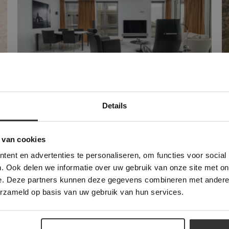
Bianco Carrara | Type-C | Gezoet
Details
Deze website maakt gebruik van cookies.
Italiaanse witte marmer zoals u hem kent
uit de oude herenhuizen.
 Banner was deleted and is no longer working. Please contact the website ad
te gebruikt cookies om de gebruikerservaring te verbeteren. Door gebruik t
 van cookies
e geeft u toestemming voor alle cookies in overeenstemming met ons cookie
ent en advertenties te personaliseren, om functies voor social
verder
. Ook delen we informatie over uw gebruik van onze site met on
e. Deze partners kunnen deze gegevens combineren met andere i
ALLES ACCEPTEREN
ALLES AFWIJZEN
erzameld op basis van uw gebruik van hun services.
DETAILS WEERGEVEN