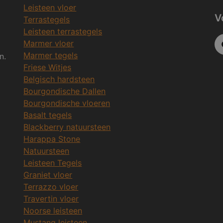
Leisteen vloer
V
Terrastegels
Leisteen terrastegels
Marmer vloer
Marmer tegels
n.
Friese Witjes
Belgisch hardsteen
Bourgondische Dallen
Bourgondische vloeren
Basalt tegels
Blackberry natuursteen
Harappa Stone
Natuursteen
Leisteen Tegels
Graniet vloer
Terrazzo vloer
Travertin vloer
Noorse leisteen
Mustang leisteen