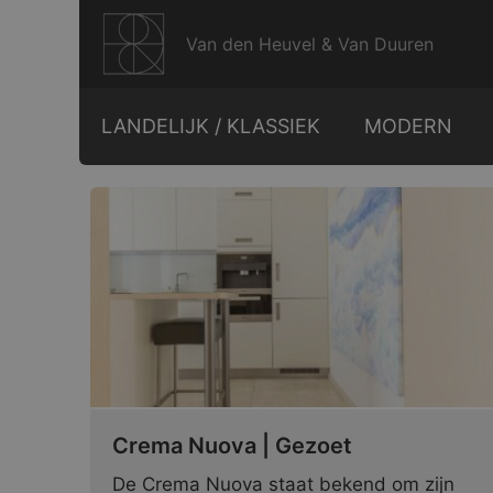
Ga
naar
Van den Heuvel & Van Duuren
de
inhoud
LANDELIJK / KLASSIEK
MODERN
Crema Nuova | Gezoet
De Crema Nuova staat bekend om zijn