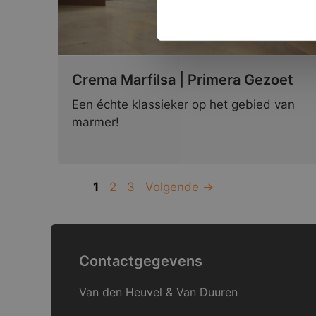
Crema Marfilsa | Primera Gezoet
Een échte klassieker op het gebied van
marmer!
Pagina
Pagina
Pagina
1
2
3
Volgende
→
Contactgegevens
Van den Heuvel & Van Duuren