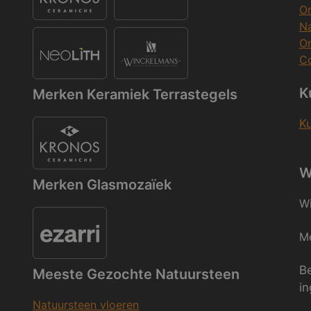
O
Na
O
Co
K
Merken Keramiek Terrastegels
K
W
Merken Glasmozaïek
Wi
Me
Be
Meeste Gezochte Natuursteen
in
Natuursteen vloeren