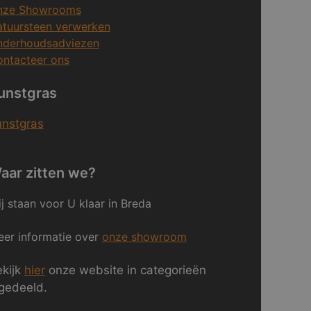
nze Showrooms
tuursteen verwerken
nderhoudsadviezen
ntacteer ons
unstgras
unstgras
aar zitten we?
j staan voor U klaar in Breda
er informatie over
onze showroom
kijk
hier
onze website in categorieën
gedeeld.