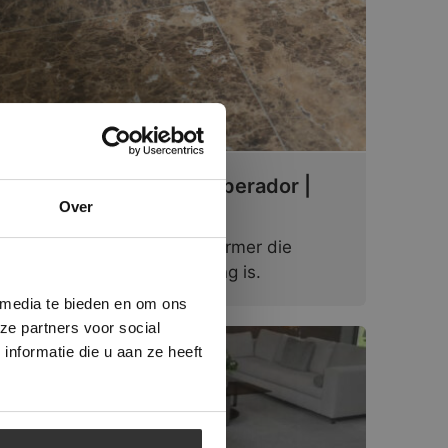
×
Marmochino | Dark Emperador |
Over
Honed
Een prachtige klassieke marmer die
ministrator.
e maken van
gemakkelijk in de verwerking is.
beleid.
Lees
 media te bieden en om ons
ze partners voor social
nformatie die u aan ze heeft