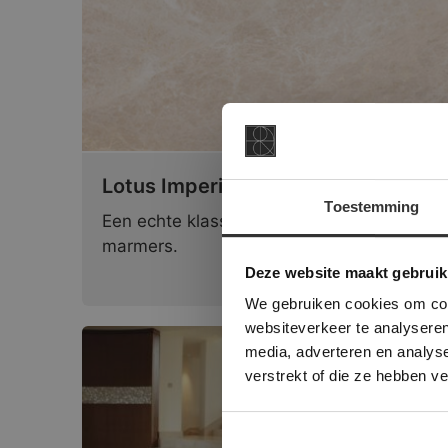
Lotus Imperiale | Gezoet
Toestemming
Een echte klassieker op het gebied van
marmers.
This Cookie
Deze websi
Deze website maakt gebruik
onze websit
We gebruiken cookies om cont
websiteverkeer te analyseren
media, adverteren en analys
verstrekt of die ze hebben v