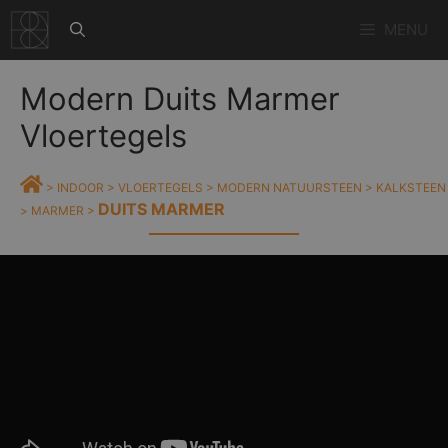
Ga
MENU
naar
de
inhoud
Modern Duits Marmer
Vloertegels
>
INDOOR
>
VLOERTEGELS
>
MODERN NATUURSTEEN
>
KALKSTEEN
DUITS MARMER
>
MARMER
>