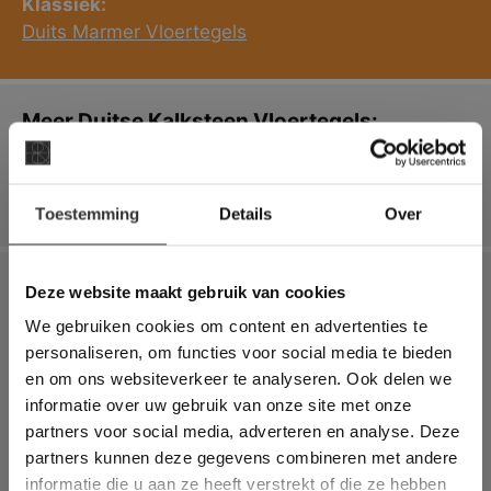
Klassiek:
Duits Marmer Vloertegels
Meer Duitse Kalksteen Vloertegels:
Modern:
×
Duits Kalksteen / Zandsteen Vloertegels
Toestemming
Details
Over
Deze website maakt
gebruik van cookies.
Meer Marmer:
This Cookie Banner was deleted and is no
Deze website maakt gebruik van cookies
longer working. Please contact the website
We gebruiken cookies om content en advertenties te
administrator.
Landelijk:
Deze website gebruikt cookies om de
personaliseren, om functies voor social media te bieden
Italiaans Marmer Vloertegels
gebruikerservaring te verbeteren. Door
en om ons websiteverkeer te analyseren. Ook delen we
gebruik te maken van onze website geeft u
Egyptisch Marmer Vloertegels
informatie over uw gebruik van onze site met onze
toestemming voor alle cookies in
Turks Hardsteen / Marmer Vloertegels
partners voor social media, adverteren en analyse. Deze
overeenstemming met ons cookiebeleid.
Lees
Marmer Vloertegels & Wandtegels
verder
partners kunnen deze gegevens combineren met andere
Marmer Look Keramiek Vloertegels & Wandtegels
informatie die u aan ze heeft verstrekt of die ze hebben