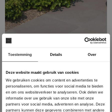
×
Luxor | Mocca Brown | Gestraald
Toestemming
Details
Over
Deze website maakt
Een warme, moderne terrastegel met weinig
gebruik van cookies.
onderhoud.
This Cookie Banner was deleted and is no
Deze website maakt gebruik van cookies
longer working. Please contact the website
We gebruiken cookies om content en advertenties te
administrator.
Deze website gebruikt cookies om de
personaliseren, om functies voor social media te bieden
gebruikerservaring te verbeteren. Door
en om ons websiteverkeer te analyseren. Ook delen we
gebruik te maken van onze website geeft u
informatie over uw gebruik van onze site met onze
toestemming voor alle cookies in
partners voor social media, adverteren en analyse. Deze
overeenstemming met ons cookiebeleid.
Lees
verder
partners kunnen deze gegevens combineren met andere