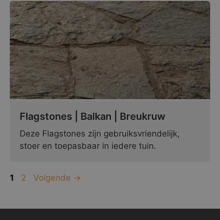
Flagstones | Balkan | Breukruw
Deze Flagstones zijn gebruiksvriendelijk,
stoer en toepasbaar in iedere tuin.
Pagina
Pagina
1
2
Volgende
→