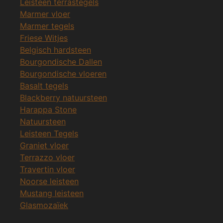
Leisteen terrastegels
Marmer vloer
Marmer tegels
Friese Witjes
Belgisch hardsteen
Bourgondische Dallen
Bourgondische vloeren
Basalt tegels
Blackberry natuursteen
Harappa Stone
Natuursteen
Leisteen Tegels
Graniet vloer
Terrazzo vloer
Travertin vloer
Noorse leisteen
Mustang leisteen
Glasmozaïek