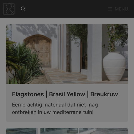
Ga
MENU
naar
de
inhoud
Flagstones | Brasil Yellow | Breukruw
Een prachtig materiaal dat niet mag
ontbreken in uw mediterrane tuin!