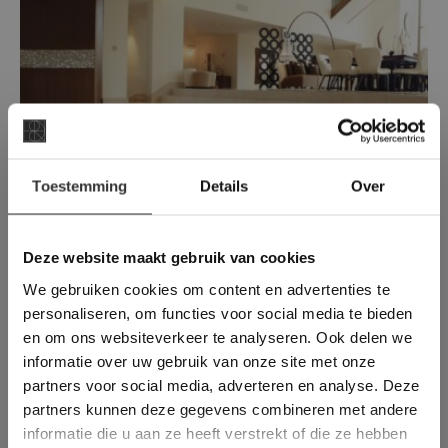
×
Toestemming
Details
Over
Deze website maakt
gebruik van cookies.
Crema Marfilsa | Primera Gezoet
This Cookie Banner was deleted and is no
Deze website maakt gebruik van cookies
Een échte klassieker op het gebied van
longer working. Please contact the website
marmer!
We gebruiken cookies om content en advertenties te
administrator.
Deze website gebruikt cookies om de
personaliseren, om functies voor social media te bieden
gebruikerservaring te verbeteren. Door
en om ons websiteverkeer te analyseren. Ook delen we
gebruik te maken van onze website geeft u
informatie over uw gebruik van onze site met onze
toestemming voor alle cookies in
partners voor social media, adverteren en analyse. Deze
overeenstemming met ons cookiebeleid.
Lees
verder
partners kunnen deze gegevens combineren met andere
informatie die u aan ze heeft verstrekt of die ze hebben