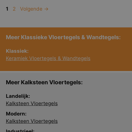
Pagina
Pagina
1
2
Volgende
→
Meer Klassieke Vloertegels & Wandtegels:
Klassiek:
Keramiek Vloertegels & Wandtegels
Meer Kalksteen Vloertegels:
Landelijk:
Kalksteen Vloertegels
Modern:
Kalksteen Vloertegels
Industrieel: