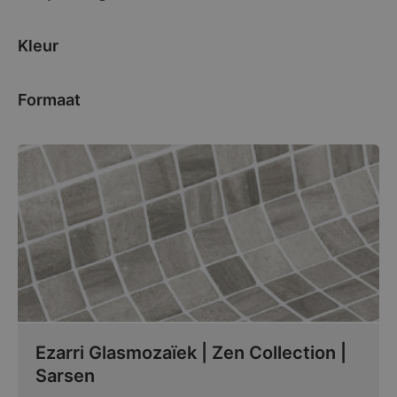
Kleur
Formaat
Ezarri Glasmozaïek | Zen Collection |
Sarsen