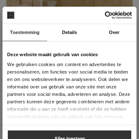
Colosseum Stone | Créme Beige
×
Toestemming
Details
Over
Een warme Créme / Beige natuursteen met
Deze website maakt
strak gezaagde kanten en een geborsteld
gebruik van cookies.
oppervlak.
This Cookie Banner was deleted and is no
Deze website maakt gebruik van cookies
longer working. Please contact the website
We gebruiken cookies om content en advertenties te
administrator.
Deze website gebruikt cookies om de
personaliseren, om functies voor social media te bieden
gebruikerservaring te verbeteren. Door
en om ons websiteverkeer te analyseren. Ook delen we
gebruik te maken van onze website geeft u
informatie over uw gebruik van onze site met onze
toestemming voor alle cookies in
partners voor social media, adverteren en analyse. Deze
overeenstemming met ons cookiebeleid.
Lees
verder
partners kunnen deze gegevens combineren met andere
informatie die u aan ze heeft verstrekt of die ze hebben
ALLES ACCEPTEREN
verzameld op basis van uw gebruik van hun services.
ALLES AFWIJZEN
Mayflower | Gepolijst
Alles toestaan