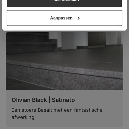
DETAILS WEERGEVEN
Een prachtige witte graniet met kleine
donkere kleuraspecten.
Aanpassen
Olivian Black | Satinato
Een stoere Basalt met een fantastische
afwerking.