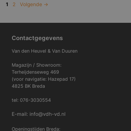
Pagina
Pagina
1
2
Volgende
→
Contactgegevens
Van den Heuvel & Van Duuren
Magazijn / Showroom:
Terheijdenseweg 469
(voor navigatie: Hazepad 17)
4825 BK Breda
tel: 076-3030554
E-mail: info@vdh-vd.nl
Openingstijden Breda: