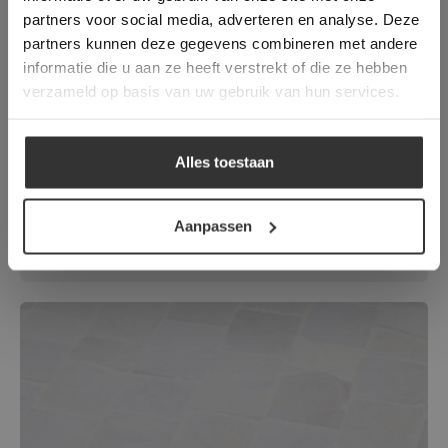
toestemming voor alle cookies in
partners voor social media, adverteren en analyse. Deze
overeenstemming met ons cookiebeleid.
Lees
verder
partners kunnen deze gegevens combineren met andere
informatie die u aan ze heeft verstrekt of die ze hebben
ALLES ACCEPTEREN
verzameld op basis van uw gebruik van hun services.
ALLES AFWIJZEN
Alles toestaan
Albino White Tumbled | Marmer
DETAILS WEERGEVEN
Mozaïek
Aanpassen
Prachtige Witte Mozaïek Wandtegels.