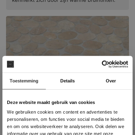
kenmerkt zich door zijn warme bruintinten.
×
Toestemming
Details
Over
Deze website maakt
Oval Light Brown | Marmer Mozaïek
gebruik van cookies.
Deze Oval Light Brown marmer mozaïek
This Cookie Banner was deleted and is no
Deze website maakt gebruik van cookies
kenmerkt zich door zijn warme bruintinten.
longer working. Please contact the website
We gebruiken cookies om content en advertenties te
administrator.
Deze website gebruikt cookies om de
personaliseren, om functies voor social media te bieden
gebruikerservaring te verbeteren. Door
en om ons websiteverkeer te analyseren. Ook delen we
gebruik te maken van onze website geeft u
informatie over uw gebruik van onze site met onze