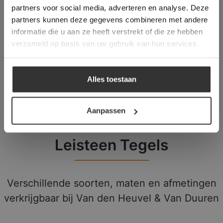
partners voor social media, adverteren en analyse. Deze
overeenstemming met ons cookiebeleid.
Lees
verder
partners kunnen deze gegevens combineren met andere
Bourgondische Dallen | Kerkdallen |
informatie die u aan ze heeft verstrekt of die ze hebben
Romaans Verband
ALLES ACCEPTEREN
verzameld op basis van uw gebruik van hun services.
Robuust verouderde kerkdallen voor een
ALLES AFWIJZEN
echte nostalgische uitstraling.
Alles toestaan
DETAILS WEERGEVEN
Pagina
Pagina
Pagina
←
vorige
1
2
3
Volgende
→
Aanpassen
Leisteen Tegels
Verschillende soorten, maten en afmetingen
verkrijgbaar bij Van den Heuvel & Van Duuren