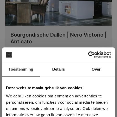
Bourgondische Dallen | Nero Victorio |
Anticato
Een robuust verouderde kalkhoudende
leisteen met de uitstraling van kerkdallen.
×
Toestemming
Details
Over
Deze website maakt
gebruik van cookies.
This Cookie Banner was deleted and is no
Deze website maakt gebruik van cookies
longer working. Please contact the website
We gebruiken cookies om content en advertenties te
administrator.
Deze website gebruikt cookies om de
personaliseren, om functies voor social media te bieden
gebruikerservaring te verbeteren. Door
en om ons websiteverkeer te analyseren. Ook delen we
gebruik te maken van onze website geeft u
informatie over uw gebruik van onze site met onze
toestemming voor alle cookies in